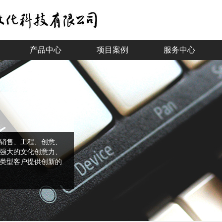
产品中心
项目案例
服务中心
销售、工程、创意、
强大的文化创意力、
类型客户提供创新的