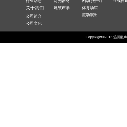
行业动态
灯光器材
剧场.报告厅
在线咨
关于我们
建筑声学
体育场馆
流动演出
公司简介
公司文化
CopyRight©2016
温州瓯声