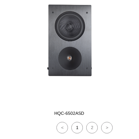
HQC-6502ASD
<
1
2
>