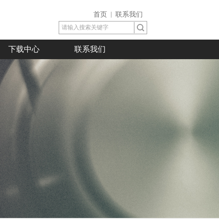
首页
联系我们
下载中心
联系我们