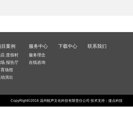
项目案例
服务中心
下载中心
联系我们
酒店.度假村
服务理念
剧场.报告厅
在线咨询
体育场馆
流动演出
CopyRight©2016
温州瓯声文化科技有限责任公司
技术支持：
捷点科技