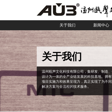
关于我们
新闻中心
关于我们
温州瓯声文化科技有限公司，集研发、制造、
设计为一体的全产业链发展的科技基地。拥有
项目实施力和效果呈现力，真正实现了为不同
解决方案与全流程的技术服务。