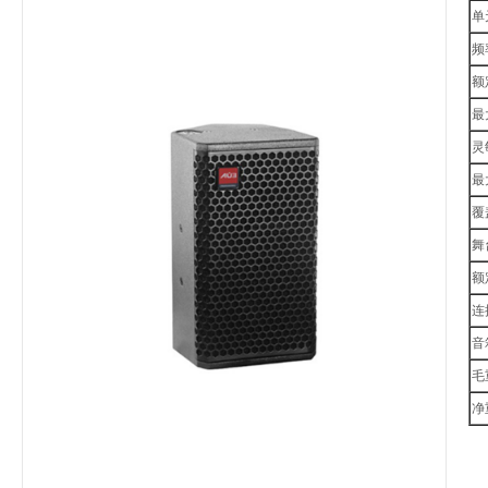
单元
频率
额
最
灵敏
最
覆盖
舞
额
连接
音
毛重
净重